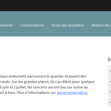
gnement
Conservatoire
Ecole des Quartiers
Maison de l
I
ique ambulants parcourent le quartier et jouent des
ands. Sur les grandes places, ils s’arrêtent pour quelque
uin et 2 juillet, les concerts auront lieu sur scène au
vert à tous. Plus d’informations sur
garegrooves.vdl.lu
.