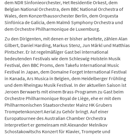
dem NDR Sinfonieorchester, Het Residentie Orkest, dem
Belgian National Orchestra, dem BBC National Orchestra of
Wales, dem Konzerthausorchester Berlin, dem Orquesta
Sinfónica de Galicia, dem Malmö Symphony Orchestra und
dem Orchestre Philharmonique de Luxemburg.
Zu den Dirigenten, mit denen er bisher arbeitete, zählen Alan
Gilbert, Daniel Harding, Markus Stenz, Jun Märkl und Matthias
Pintscher. Er ist regelmäßiger Gast bei international
bedeutenden Festivals wie dem Schleswig-Holstein Musik
Festival, den BBC Proms, dem Takefu International Music
Festival in Japan, dem Domaine Forget International Festival
in Kanada, Ars Musica in Belgien, dem Heidelberger Frühling
und dem Rheingau Musik Festival. In der aktuellen Saison ist
Jeroen Berwaerts mit einem Brass-Programm zu Gast beim
Orchestre Philharmonique Royal de Liège, ehe er mit dem
Philharmonischen Staatsorchester Mainz HK Grubers
Trompetenkonzert Aerial zu Gehör bringt. Auf einer
Europatournee des Australian Chamber Orchestra
interpretiert er gemeinsam mit Alexander Melnikov
Schostakowitschs Konzert für Klavier, Trompete und