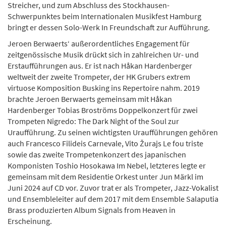
Streicher, und zum Abschluss des Stockhausen-
Schwerpunktes beim Internationalen Musikfest Hamburg
bringt er dessen Solo-Werk In Freundschaft zur Aufführung.
Jeroen Berwaerts‘ außerordentliches Engagement für
zeitgenössische Musik drückt sich in zahlreichen Ur- und
Erstaufführungen aus. Er ist nach Håkan Hardenberger
weltweit der zweite Trompeter, der HK Grubers extrem
virtuose Komposition Busking ins Repertoire nahm. 2019
brachte Jeroen Berwaerts gemeinsam mit Håkan
Hardenberger Tobias Broströms Doppelkonzert für zwei
Trompeten Nigredo: The Dark Night of the Soul zur
Uraufführung. Zu seinen wichtigsten Uraufführungen gehören
auch Francesco Filideis Carnevale, Vito Žurajs Le fou triste
sowie das zweite Trompetenkonzert des japanischen
Komponisten Toshio Hosokawa Im Nebel, letzteres legte er
gemeinsam mit dem Residentie Orkest unter Jun Märkl im
Juni 2024 auf CD vor. Zuvor trat er als Trompeter, Jazz-Vokalist
und Ensembleleiter auf dem 2017 mit dem Ensemble Salaputia
Brass produzierten Album Signals from Heaven in
Erscheinung.